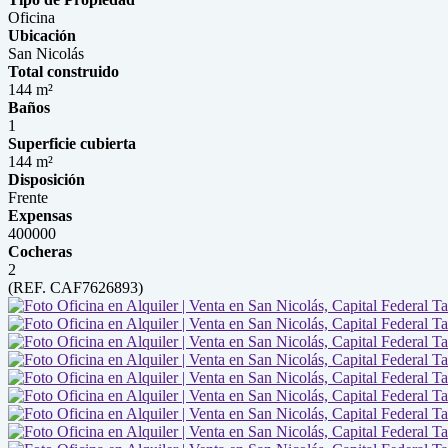
Oficina
Ubicación
San Nicolás
Total construido
144 m²
Baños
1
Superficie cubierta
144 m²
Disposición
Frente
Expensas
400000
Cocheras
2
(REF. CAF7626893)