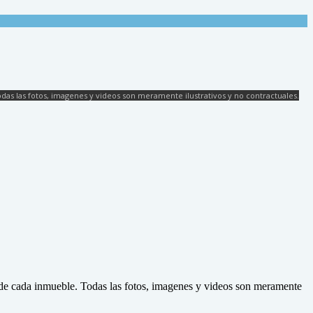
as las fotos, imagenes y videos son meramente ilustrativos y no contractuales.
d de cada inmueble. Todas las fotos, imagenes y videos son meramente