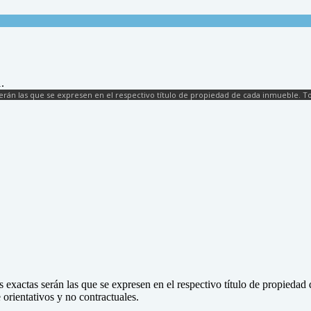
.
rán las que se expresen en el respectivo título de propiedad de cada inmueble. Tod
 exactas serán las que se expresen en el respectivo título de propieda
orientativos y no contractuales.