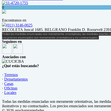
11-4720-1755
0
Encontranos en
(011) 3146-0025
RECOLETA Juncal 1685. BELGRANO Franklin D. Roosevelt 2391
Todas las medidas enunciadas son meramente orientativas, las medidas exactas se
Los precios enunciados son meramente orientativos y no contractuales..
Seguinos en
Asociados con
¿Qué estás buscando?
·
Terrenos
·
Departamentos
·
Casas
·
Oficinas
·
Locales
Todas las medidas enunciadas son meramente orientativas, las medidas
ilustrativos y no contractuales. Los precios enunciados son meramente 
© 2026 arochapropiedades.