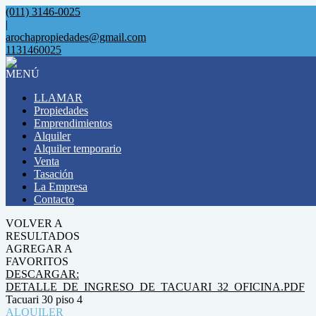
(011) 3146-0025
|
arochapropiedades@gmail.com
1131460025
MENÚ
LLAMAR
Propiedades
Emprendimientos
Alquiler
Alquiler temporario
Venta
Tasación
La Empresa
Contacto
VOLVER A
RESULTADOS
AGREGAR A
FAVORITOS
DESCARGAR:
DETALLE_DE_INGRESO_DE_TACUARI_32_OFICINA.PDF
Tacuari 30 piso 4
ALQUILER