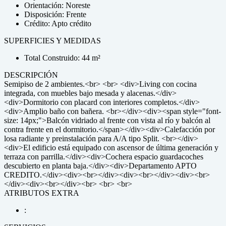
Orientación: Noreste
Disposición: Frente
Crédito: Apto crédito
SUPERFICIES Y MEDIDAS
Total Construido: 44 m²
DESCRIPCIÓN
Semipiso de 2 ambientes.<br> <br> <div>Living con cocina
integrada, con muebles bajo mesada y alacenas.</div>
<div>Dormitorio con placard con interiores completos.</div>
<div>Amplio baño con bañera. <br></div><div><span style="font-
size: 14px;">Balcón vidriado al frente con vista al río y balcón al
contra frente en el dormitorio.</span></div><div>Calefacción por
losa radiante y preinstalación para A/A tipo Split. <br></div>
<div>El edificio está equipado con ascensor de última generación y
terraza con parrilla.</div><div>Cochera espacio guardacoches
descubierto en planta baja.</div><div>Departamento APTO
CREDITO.</div><div><br></div><div><br></div><div><br>
</div><div><br></div><br> <br> <br>
ATRIBUTOS EXTRA
: