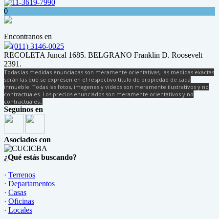
11-3619-7990
0
Encontranos en
(011) 3146-0025
RECOLETA Juncal 1685. BELGRANO Franklin D. Roosevelt
2391.
Todas las medidas enunciadas son meramente orientativas, las medidas exactas
serán las que se expresen en el respectivo título de propiedad de cada
inmueble. Todas las fotos, imagenes y videos son meramente ilustrativos y no
contractuales. Los precios enunciados son meramente orientativos y no
contractuales..
Seguinos en
Asociados con
¿Qué estás buscando?
·
Terrenos
·
Departamentos
·
Casas
·
Oficinas
·
Locales