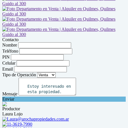
Contacto
Nombre
Teléfono
PIN
Celular
Email
Tipo de Operación
Mensaje
Enviar
Productor
Laura Lojo
Laura@arochapropiedades.com.ar
11-3619-7990