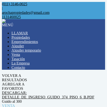
(011) 3146-0025
|
arochapropiedades@gmail.com
1131460025
MENÚ
LLAMAR
Propiedades
Emprendimientos
Alquiler
Alquiler temporario
Venta
Tasación
La Empresa
Contacto
VOLVER A
RESULTADOS
AGREGAR A
FAVORITOS
DESCARGAR:
DETALLE_DE_INGRESO_GUIDO_374_PISO_6_B.PDF
Guido al 300
VENTA