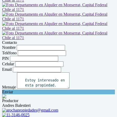
Contacto
Nombre
Teléfono
PIN
Celular
Email
Mensaje
Enviar
Productor
Andres Balestieri
arochapropiedades@gmail.com
11-3146-0025