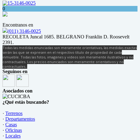
15-3146-0025
0
Encontranos en
(011) 3146-0025
RECOLETA Juncal 1685. BELGRANO Franklin D. Roosevelt
2391.
Todas las medidas enunciadas son meramente orientativas, las medidas exactas
serán las que se expresen en el respectivo título de propiedad de cada
inmueble. Todas las fotos, imagenes y videos son meramente ilustrativos y no
contractuales. Los precios enunciados son meramente orientativos y no
contractuales..
Seguinos en
Asociados con
¿Qué estás buscando?
·
Terrenos
·
Departamentos
·
Casas
·
Oficinas
·
Locales