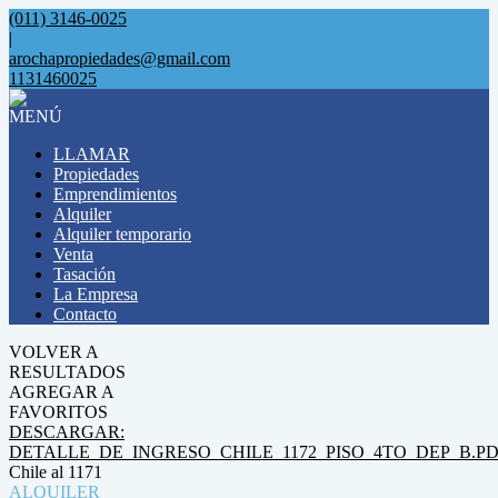
(011) 3146-0025
|
arochapropiedades@gmail.com
1131460025
MENÚ
LLAMAR
Propiedades
Emprendimientos
Alquiler
Alquiler temporario
Venta
Tasación
La Empresa
Contacto
VOLVER A
RESULTADOS
AGREGAR A
FAVORITOS
DESCARGAR:
DETALLE_DE_INGRESO_CHILE_1172_PISO_4TO_DEP_B.P
Chile al 1171
ALQUILER