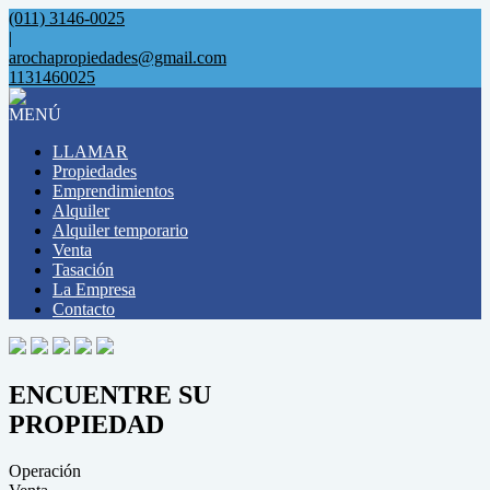
(011) 3146-0025
|
arochapropiedades@gmail.com
1131460025
MENÚ
LLAMAR
Propiedades
Emprendimientos
Alquiler
Alquiler temporario
Venta
Tasación
La Empresa
Contacto
ENCUENTRE SU
PROPIEDAD
Operación