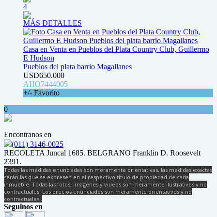
4
MÁS DETALLES
Casa en Venta en Pueblos del Plata Country Club, Guillermo
E Hudson
Pueblos del plata barrio Magallanes
USD650.000
AHO7444005
+/- Favorito
0
Encontranos en
(011) 3146-0025
RECOLETA Juncal 1685. BELGRANO Franklin D. Roosevelt
2391.
Todas las medidas enunciadas son meramente orientativas, las medidas exactas
serán las que se expresen en el respectivo título de propiedad de cada
inmueble. Todas las fotos, imagenes y videos son meramente ilustrativos y no
contractuales. Los precios enunciados son meramente orientativos y no
contractuales..
Seguinos en