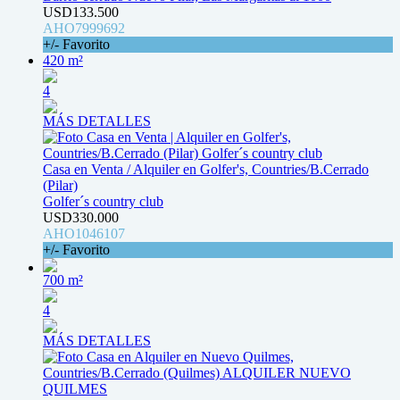
USD133.500
AHO7999692
+/- Favorito
420 m²
4
MÁS DETALLES
Casa en Venta / Alquiler en Golfer's, Countries/B.Cerrado
(Pilar)
Golfer´s country club
USD330.000
AHO1046107
+/- Favorito
700 m²
4
MÁS DETALLES