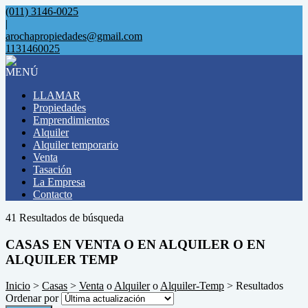
(011) 3146-0025
|
arochapropiedades@gmail.com
1131460025
MENÚ
LLAMAR
Propiedades
Emprendimientos
Alquiler
Alquiler temporario
Venta
Tasación
La Empresa
Contacto
41 Resultados de búsqueda
CASAS EN VENTA O EN ALQUILER O EN
ALQUILER TEMP
Inicio
>
Casas
>
Venta
o
Alquiler
o
Alquiler-Temp
> Resultados
Ordenar por