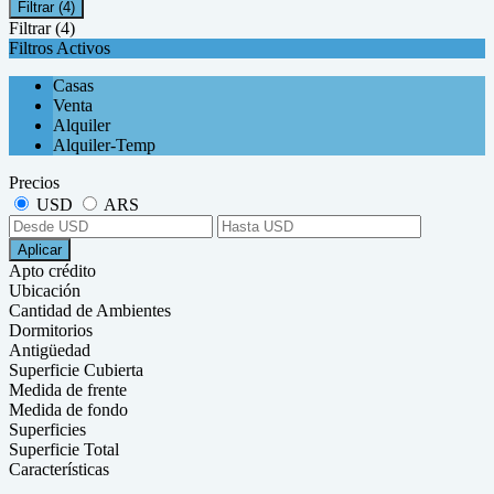
Filtrar
(4)
Filtrar
(4)
Filtros Activos
Casas
Venta
Alquiler
Alquiler-Temp
Precios
USD
ARS
Aplicar
Apto crédito
Ubicación
Cantidad de Ambientes
Dormitorios
Antigüedad
Superficie Cubierta
Medida de frente
Medida de fondo
Superficies
Superficie Total
Características