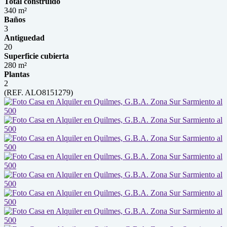
Total construido
340 m²
Baños
3
Antiguedad
20
Superficie cubierta
280 m²
Plantas
2
(REF. ALO8151279)