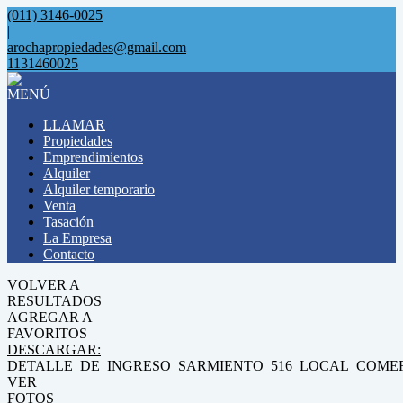
(011) 3146-0025
|
arochapropiedades@gmail.com
1131460025
MENÚ
LLAMAR
Propiedades
Emprendimientos
Alquiler
Alquiler temporario
Venta
Tasación
La Empresa
Contacto
VOLVER A
RESULTADOS
AGREGAR A
FAVORITOS
DESCARGAR:
DETALLE_DE_INGRESO_SARMIENTO_516_LOCAL_COMER
VER
FOTOS