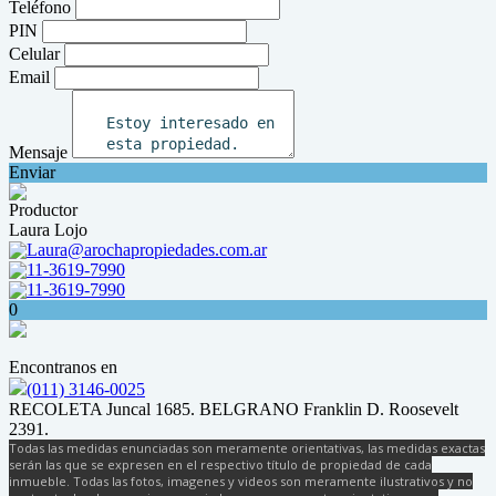
Teléfono
PIN
Celular
Email
Mensaje
Enviar
Productor
Laura Lojo
Laura@arochapropiedades.com.ar
11-3619-7990
11-3619-7990
0
Encontranos en
(011) 3146-0025
RECOLETA Juncal 1685. BELGRANO Franklin D. Roosevelt
2391.
Todas las medidas enunciadas son meramente orientativas, las medidas exactas
serán las que se expresen en el respectivo título de propiedad de cada
inmueble. Todas las fotos, imagenes y videos son meramente ilustrativos y no