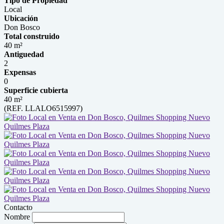
Tipo de Propiedad
Local
Ubicación
Don Bosco
Total construido
40 m²
Antiguedad
2
Expensas
0
Superficie cubierta
40 m²
(REF. LLALO6515997)
Contacto
Nombre