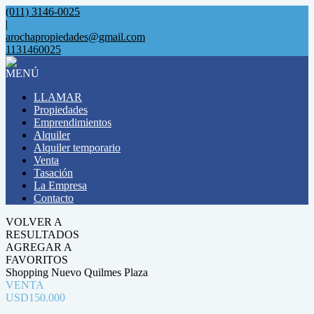
(011) 3146-0025
|
arochapropiedades@gmail.com
1131460025
MENÚ
LLAMAR
Propiedades
Emprendimientos
Alquiler
Alquiler temporario
Venta
Tasación
La Empresa
Contacto
VOLVER A
RESULTADOS
AGREGAR A
FAVORITOS
Shopping Nuevo Quilmes Plaza
VENTA
USD150.000