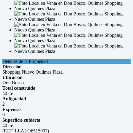
Detalles de la Propiedad
Dirección
Shopping Nuevo Quilmes Plaza
Ubicación
Don Bosco
Total construido
40 m²
Antiguedad
2
Expensas
0
Superficie cubierta
40 m²
(REF. LLALO6515997)