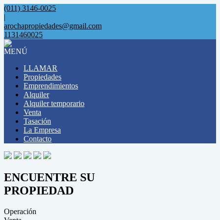
(011) 3146-0025
|
arochapropiedades@gmail.com
1131460025
MENÚ
LLAMAR
Propiedades
Emprendimientos
Alquiler
Alquiler temporario
Venta
Tasación
La Empresa
Contacto
ENCUENTRE SU
PROPIEDAD
Operación