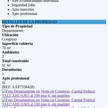
Aire Acondicionado individual
Seguridad 24hs
Apto mascotas
Apto profesional
DETALLES DE LA PROPIEDAD
Tipo de Propiedad
Departamento
Ubicación
Congreso
Superficie cubierta
70 m²
Ambientes
2
Total construido
91 m²
Dormitorios
1
Apto profesional
Sí
(REF. AAP7558428)