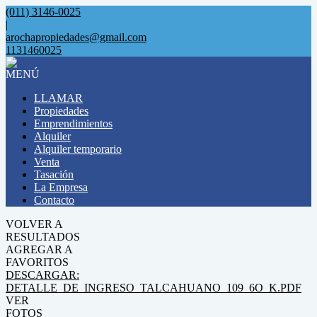
(011) 3146-0025
|
arochapropiedades@gmail.com
1131460025
MENÚ
LLAMAR
Propiedades
Emprendimientos
Alquiler
Alquiler temporario
Venta
Tasación
La Empresa
Contacto
VOLVER A
RESULTADOS
AGREGAR A
FAVORITOS
DESCARGAR:
DETALLE_DE_INGRESO_TALCAHUANO_109_6O_K.PDF
VER
FOTOS