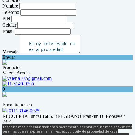
Contacto
Nombre
Teléfono
PIN
Celular
Email
Mensaje
Enviar
Productor
Valeria Arocha
valeria107@gmail.com
11-3146-9765
0
Encontranos en
(011) 3146-0025
RECOLETA Juncal 1685. BELGRANO Franklin D. Roosevelt
2391.
Todas las medidas enunciadas son meramente orientativas, las medidas exactas
serán las que se expresen en el respectivo título de propiedad de cada