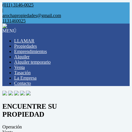
(011) 3146-0025
|
arochapropiedades@gmail.com
1131460025
MENÚ
LLAMAR
Propiedades
Emprendimientos
Alquiler
Alquiler temporario
Venta
Tasación
La Empresa
Contacto
ENCUENTRE SU
PROPIEDAD
Operación