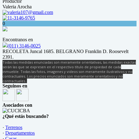
Productor
Valeria Arocha
valeria107@gmail.com
11-3146-9765
0
Encontranos en
(011) 3146-0025
RECOLETA Juncal 1685. BELGRANO Franklin D. Roosevelt
2391.
Todas las medidas enunciadas son meramente orientativas, las medidas exactas
serán las que se expresen en el respectivo título de propiedad de cada
inmueble. Todas las fotos, imagenes y videos son meramente ilustrativos y no
contractuales. Los precios enunciados son meramente orientativos y no
contractuales..
Seguinos en
Asociados con
¿Qué estás buscando?
·
Terrenos
·
Departamentos
·
Casas