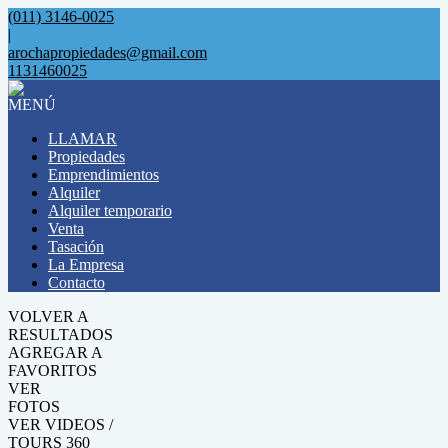
(011) 3146-0025
|
arochapropiedades@gmail.com
1131460025
MENÚ
LLAMAR
Propiedades
Emprendimientos
Alquiler
Alquiler temporario
Venta
Tasación
La Empresa
Contacto
VOLVER A
RESULTADOS
AGREGAR A
FAVORITOS
VER
FOTOS
VER VIDEOS /
TOURS 360