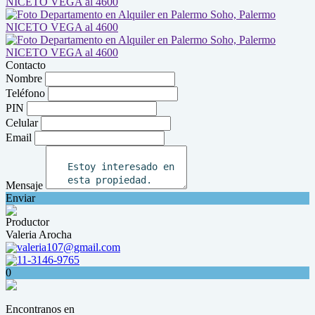
Contacto
Nombre
Teléfono
PIN
Celular
Email
Mensaje
Enviar
Productor
Valeria Arocha
valeria107@gmail.com
11-3146-9765
0
Encontranos en