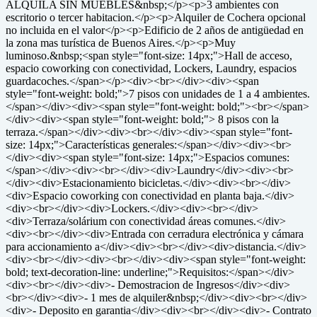
ALQUILA SIN MUEBLES&nbsp;</p><p>3 ambientes con
escritorio o tercer habitacion.</p><p>Alquiler de Cochera opcional
no incluida en el valor</p><p>Edificio de 2 años de antigüedad en
la zona mas turística de Buenos Aires.</p><p>Muy
luminoso.&nbsp;<span style="font-size: 14px;">Hall de acceso,
espacio coworking con conectividad, Lockers, Laundry, espacios
guardacoches.</span></p><div><br></div><div><span
style="font-weight: bold;">7 pisos con unidades de 1 a 4 ambientes.
</span></div><div><span style="font-weight: bold;"><br></span>
</div><div><span style="font-weight: bold;"> 8 pisos con la
terraza.</span></div><div><br></div><div><span style="font-
size: 14px;">Características generales:</span></div><div><br>
</div><div><span style="font-size: 14px;">Espacios comunes:
</span></div><div><br></div><div>Laundry</div><div><br>
</div><div>Estacionamiento bicicletas.</div><div><br></div>
<div>Espacio coworking con conectividad en planta baja.</div>
<div><br></div><div>Lockers.</div><div><br></div>
<div>Terraza/solárium con conectividad áreas comunes.</div>
<div><br></div><div>Entrada con cerradura electrónica y cámara
para accionamiento a</div><div><br></div><div>distancia.</div>
<div><br></div><div><br></div><div><span style="font-weight:
bold; text-decoration-line: underline;">Requisitos:</span></div>
<div><br></div><div>- Demostracion de Ingresos</div><div>
<br></div><div>- 1 mes de alquiler&nbsp;</div><div><br></div>
<div>- Deposito en garantia</div><div><br></div><div>- Contrato