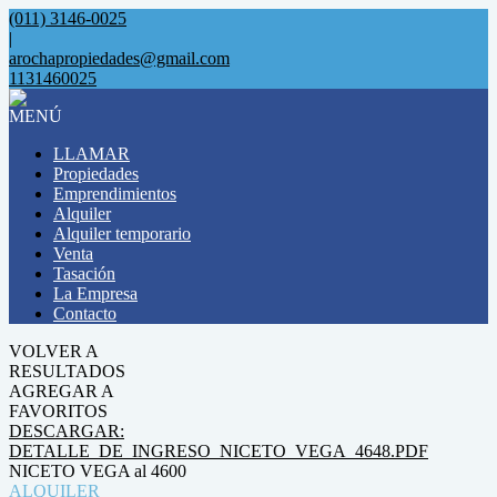
(011) 3146-0025
|
arochapropiedades@gmail.com
1131460025
MENÚ
LLAMAR
Propiedades
Emprendimientos
Alquiler
Alquiler temporario
Venta
Tasación
La Empresa
Contacto
VOLVER A
RESULTADOS
AGREGAR A
FAVORITOS
DESCARGAR:
DETALLE_DE_INGRESO_NICETO_VEGA_4648.PDF
NICETO VEGA al 4600
ALQUILER