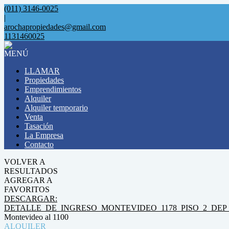
(011) 3146-0025
|
arochapropiedades@gmail.com
1131460025
MENÚ
LLAMAR
Propiedades
Emprendimientos
Alquiler
Alquiler temporario
Venta
Tasación
La Empresa
Contacto
VOLVER A
RESULTADOS
AGREGAR A
FAVORITOS
DESCARGAR:
DETALLE_DE_INGRESO_MONTEVIDEO_1178_PISO_2_DEP
Montevideo al 1100
ALQUILER