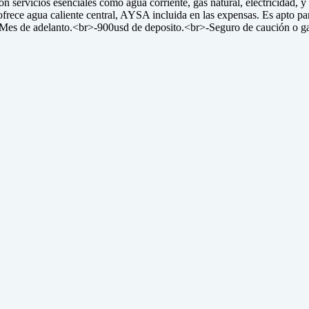
servicios esenciales como agua corriente, gas natural, electricidad, y 
rece agua caliente central, AYSA incluida en las expensas. Es apto par
es de adelanto.<br>-900usd de deposito.<br>-Seguro de caución o gara