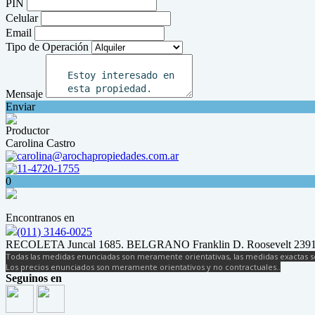
PIN
Celular
Email
Tipo de Operación
Mensaje
Enviar
Productor
Carolina Castro
carolina@arochapropiedades.com.ar
11-4720-1755
0
Encontranos en
(011) 3146-0025
RECOLETA Juncal 1685. BELGRANO Franklin D. Roosevelt 2391
Todas las medidas enunciadas son meramente orientativas, las medidas exactas se
Los precios enunciados son meramente orientativos y no contractuales..
Seguinos en