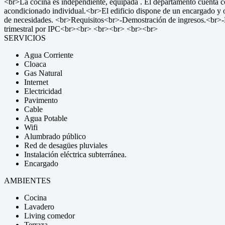
<br>La cocina es independiente, equipada . El departamento cuenta con 
acondicionado individual.<br>El edificio dispone de un encargado y of
de necesidades. <br>Requisitos<br>-Demostración de ingresos.<br>-M
trimestral por IPC<br><br> <br><br> <br><br>
SERVICIOS
Agua Corriente
Cloaca
Gas Natural
Internet
Electricidad
Pavimento
Cable
Agua Potable
Wifi
Alumbrado público
Red de desagües pluviales
Instalación eléctrica subterránea.
Encargado
AMBIENTES
Cocina
Lavadero
Living comedor
Terraza