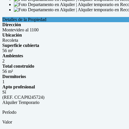
Detalles de la Propiedad
Dirección
Montevideo al 1100
Ubicación
Recoleta
Superficie cubierta
56 m²
Ambientes
2
Total construido
56 m²
Dormitorios
1
Apto profesional
Sí
(REF. CCAP8245724)
Alquiler Temporario
Período
Valor