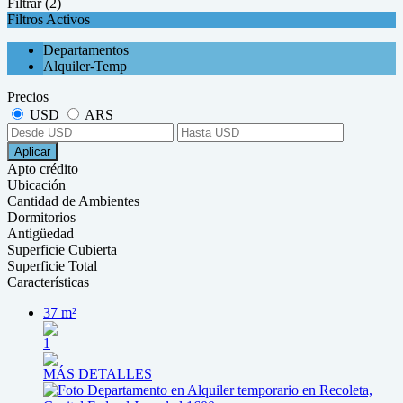
Filtrar
(2)
Filtros Activos
Departamentos
Alquiler-Temp
Precios
USD
ARS
Aplicar
Apto crédito
Ubicación
Cantidad de Ambientes
Dormitorios
Antigüedad
Superficie Cubierta
Superficie Total
Características
37 m²
1
MÁS DETALLES