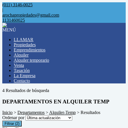
(011) 3146-0025
|
arochapropiedades@gmail.com
1131460025
MENÚ
LLAMAR
Propiedades
Emprendimientos
Alquiler
Alquiler temporario
Venta
Tasación
La Empresa
Contacto
4 Resultados de búsqueda
DEPARTAMENTOS EN ALQUILER TEMP
Inicio
>
Departamentos
>
Alquiler-Temp
> Resultados
Ordenar por
Filtrar
(2)